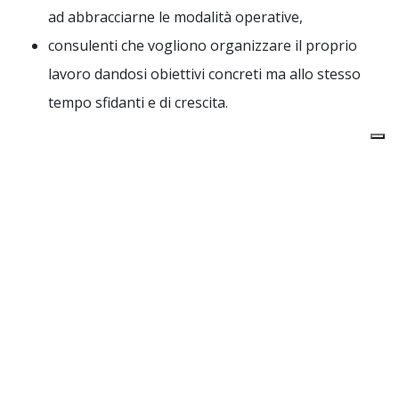
ad abbracciarne le modalità operative,
consulenti che vogliono organizzare il proprio
lavoro dandosi obiettivi concreti ma allo stesso
tempo sfidanti e di crescita.
Programma
Il programma di OKR Workshop per aziende e
persone si svolge in 3 mezze giornate, in modalità
online ma sincrona, in un ambiente interattivo e
coinvolgente per massimizzare il tuo
apprendimento.
In questo corso, avrai l’occasione di analizzare
l’importanza di adottare metriche che nascono dai