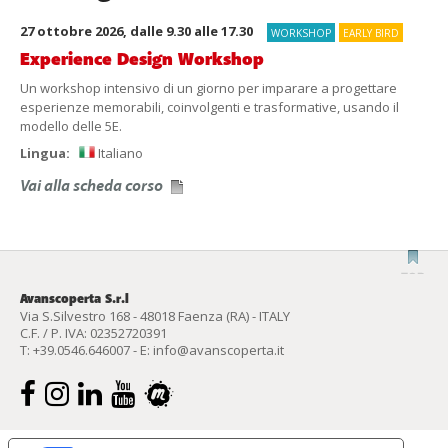
27 ottobre 2026, dalle 9.30 alle 17.30
WORKSHOP
EARLY BIRD
Experience Design Workshop
Un workshop intensivo di un giorno per imparare a progettare
esperienze memorabili, coinvolgenti e trasformative, usando il
modello delle 5E.
Lingua:
Italiano
Vai alla scheda corso
Avanscoperta S.r.l
Via S.Silvestro 168 - 48018 Faenza (RA) - ITALY
C.F. / P. IVA: 02352720391
T:
+39.0546.646007
- E:
info@avanscoperta.it