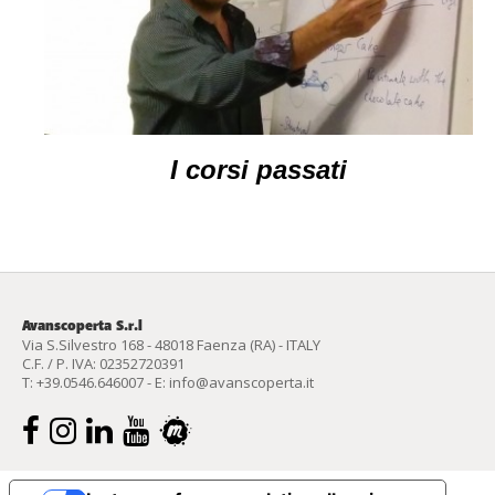
I corsi passati
Avanscoperta S.r.l
Via S.Silvestro 168 - 48018 Faenza (RA) - ITALY
C.F. / P. IVA: 02352720391
T:
+39.0546.646007
- E:
info@avanscoperta.it