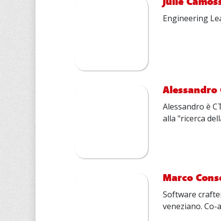
Julie Camos
Engineering Lea
Alessandro 
Alessandro è CT
alla "ricerca de
Marco Cons
Software crafte
veneziano. Co-au