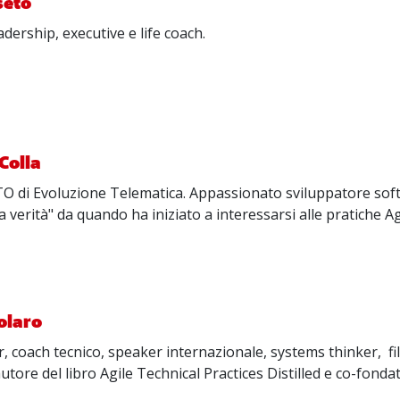
seto
dership, executive e life coach.
Colla
O di Evoluzione Telematica. Appassionato sviluppatore sof
lla verità" da quando ha iniziato a interessarsi alle pratiche
olaro
r, coach tecnico, speaker internazionale, systems thinker, f
tore del libro Agile Technical Practices Distilled e co-fonda