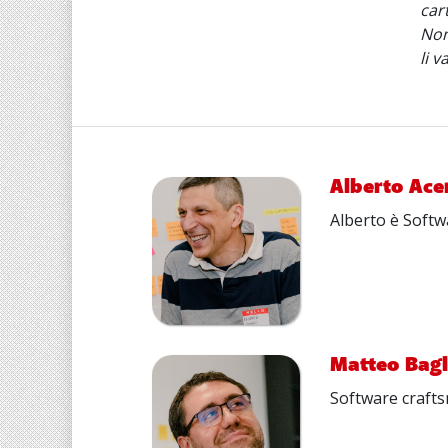
car
Non
li 
Alberto Ace
Alberto è Softw
Matteo Bagl
Software crafts