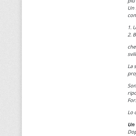
più
Un 
con
1. 
2. 
che
svi
La 
prog
Son
ripo
For
Lo 
Un 
Dop