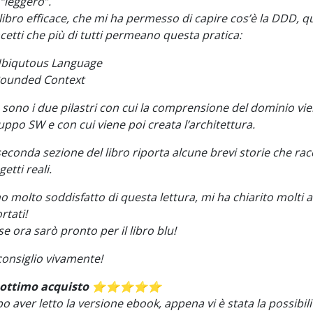
 “leggero”.
libro efficace, che mi ha permesso di capire cos’è la DDD, qua
cetti che più di tutti permeano questa pratica:
Ubiqutous Language
Bounded Context
 sono i due pilastri con cui la comprensione del dominio vie
luppo SW e con cui viene poi creata l’architettura.
seconda sezione del libro riporta alcune brevi storie che ra
etti reali.
o molto soddisfatto di questa lettura, mi ha chiarito molti a
rtati!
se ora sarò pronto per il libro blu!
consiglio vivamente!
ottimo acquisto
⭐️⭐️⭐️⭐️⭐️
o aver letto la versione ebook, appena vi è stata la possibil