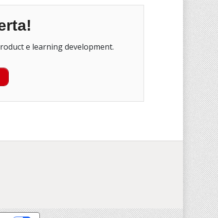
erta!
menti di libri e corsi su software, product e learning development.