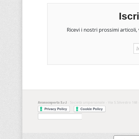
Iscr
- Società unipersonale - Via S.Silvestro 168 
Avanscoperta S.r.l