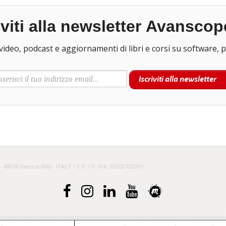
iviti alla newsletter Avanscop
Ricevi i nostri prossimi articoli, video, podcast e aggiorna
Iscriviti alla newsletter
– 48018 Faenza (RA) - ITALY ~ C.F. / P. IVA: 02352720391