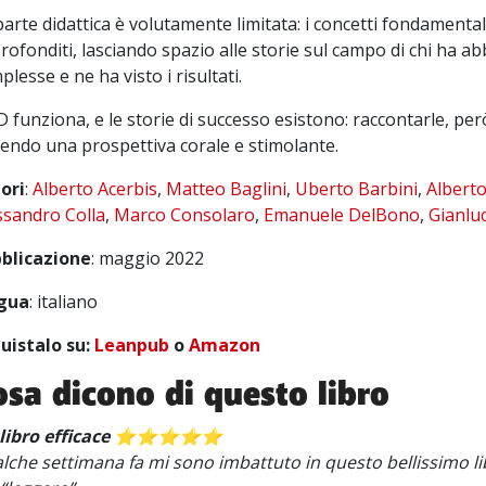
parte didattica è volutamente limitata: i concetti fondamental
rofonditi, lasciando spazio alle storie sul campo di chi ha a
lesse e ne ha visto i risultati.
 funziona, e le storie di successo esistono: raccontarle, per
rendo una prospettiva corale e stimolante.
ori
:
Alberto Acerbis
,
Matteo Baglini
,
Uberto Barbini
,
Alberto
ssandro Colla
,
Marco Consolaro
,
Emanuele DelBono
,
Gianlu
blicazione
: maggio 2022
gua
: italiano
uistalo su:
Leanpub
o
Amazon
osa dicono di questo libro
libro efficace ⭐️⭐️⭐️⭐️⭐️
lche settimana fa mi sono imbattuto in questo bellissimo lib