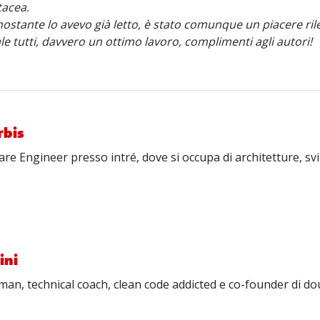
tacea.
ostante lo avevo già letto, è stato comunque un piacere rile
vale tutti, davvero un ottimo lavoro, complimenti agli autori!
rbis
are Engineer presso intré, dove si occupa di architetture, s
ini
man, technical coach, clean code addicted e co-founder di do