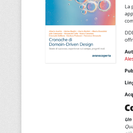
La 
app
comp
DDD
off
Aut
Ale
Pub
Lin
Acq
C
Un 
Qua