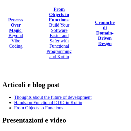
From
Objects to
Process
Functions
:
Cronache
Over
Build Your
di
Magic
:
Software
Domain-
Beyond
Faster and
Driven
Vibe
Safer with
Design
Coding
Functional
Programming
and Kotlin
Articoli e blog post
Thoughts about the future of development
Hands-on Functional DDD in Kotlin
From Objects to Functions
Presentazioni e video