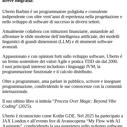
Breve biografia:
Uberto Barbini è un programmatore poliglotta e consulente
indipendente con oltre vent’anni di esperienza nella progettazione e
nello sviluppo di software di successo in diversi settori.
Attualmente collabora con istituzioni finanziarie, aiutandole ad
affrontare le sfide moderne dell’intelligenza artificiale, dei modelli
linguistici di grandi dimensioni (LLM) e di strumenti software
avanzati.
Appassionato e con opinioni forti sullo sviluppo software, Uberto è
un fermo sostenitore dei valori Agile e pratica TDD sin dal 2000.
I suoi principali interessi includono i linguaggi JVM, la
programmazione funzionale e il calcolo distribuito.
Oltre a programmare, ama parlare in pubblico, scrivere e insegnare
programmazione, condividendo le sue conoscenze con la comunità
internazionale.
Il suo ultimo libro si intitola “
Process Over Magic: Beyond Vibe
Coding
” (2025).
Uberto è riconosciuto come Kotlin GDE. Nel 2025 ha partecipato a
JAX London e all’evento live di Avanscoperta “My Flow with AI
Assistants”, condividendo la sua esperienza sullo sviluppo software