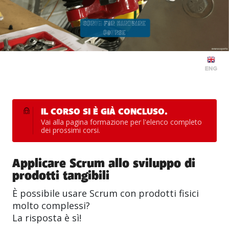
IL CORSO SI È GIÀ CONCLUSO.
Vai alla
pagina formazione
per l'elenco completo
dei prossimi corsi.
Applicare Scrum allo sviluppo di
prodotti tangibili
È possibile usare Scrum con prodotti fisici
molto complessi?
La risposta è sì!