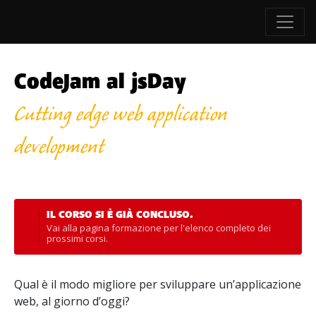
CodeJam al jsDay
Cutting edge web application
development
IL CORSO SI È GIÀ CONCLUSO.
Vai alla
pagina formazione
per l'elenco completo dei
prossimi corsi.
Qual è il modo migliore per sviluppare un’applicazione
web, al giorno d’oggi?