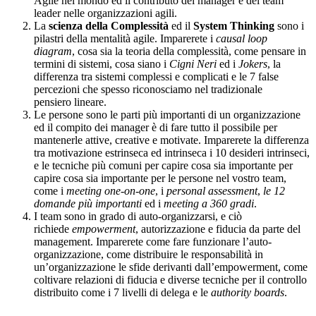
Agile nel mondo ed il contributo dei manager e dei team
leader nelle organizzazioni agili.
La
scienza della Complessità
ed il
System Thinking
sono i
pilastri della mentalità agile. Imparerete i
causal loop
diagram
, cosa sia la teoria della complessità, come pensare in
termini di sistemi, cosa siano i
Cigni Neri
ed i
Jokers
, la
differenza tra sistemi complessi e complicati e le 7 false
percezioni che spesso riconosciamo nel tradizionale
pensiero lineare.
Le persone sono le parti più importanti di un organizzazione
ed il compito dei manager è di fare tutto il possibile per
mantenerle attive, creative e motivate. Imparerete la differenza
tra motivazione estrinseca ed intrinseca i 10 desideri intrinseci,
e le tecniche più comuni per capire cosa sia importante per
capire cosa sia importante per le persone nel vostro team,
come i
meeting one-on-one
, i
personal assessment
,
le 12
domande più importanti
ed i
meeting a 360 gradi
.
I team sono in grado di auto-organizzarsi, e ciò
richiede
empowerment
, autorizzazione e fiducia da parte del
management. Imparerete come fare funzionare l’auto-
organizzazione, come distribuire le responsabilità in
un’organizzazione le sfide derivanti dall’empowerment, come
coltivare relazioni di fiducia e diverse tecniche per il controllo
distribuito come i 7 livelli di delega e le
authority boards
.