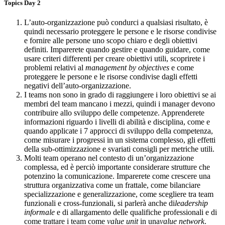
Topics Day 2
L’auto-organizzazione può condurci a qualsiasi risultato, è
quindi necessario proteggere le persone e le risorse condivise
e fornire alle persone uno scopo chiaro e degli obiettivi
definiti. Imparerete quando gestire e quando guidare, come
usare criteri differenti per creare obiettivi utili, scoprirete i
problemi relativi al
management by objectives
e come
proteggere le persone e le risorse condivise dagli effetti
negativi dell’auto-organizzazione.
I teams non sono in grado di raggiungere i loro obiettivi se ai
membri del team mancano i mezzi, quindi i manager devono
contribuire allo sviluppo delle competenze. Apprenderete
informazioni riguardo i livelli di abilità e disciplina, come e
quando applicate i 7 approcci di sviluppo della competenza,
come misurare i progressi in un sistema complesso, gli effetti
della sub-ottimizzazione e svariati consigli per metriche utili.
Molti team operano nel contesto di un’organizzazione
complessa, ed è perciò importante considerare strutture che
potenzino la comunicazione. Imparerete come crescere una
struttura organizzativa come un frattale, come bilanciare
specializzazione e generalizzazione, come scegliere tra team
funzionali e cross-funzionali, si parlerà anche di
leadership
informale
e di allargamento delle qualifiche professionali e di
come trattare i team come
value unit
in una
value network
.