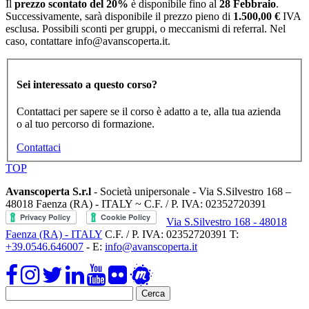
Il
prezzo scontato del 20%
è disponibile fino al
28 Febbraio
.
Successivamente, sarà disponibile il prezzo pieno di
1.500,00 €
IVA
esclusa. Possibili sconti per gruppi, o meccanismi di referral. Nel
caso, contattare info@avanscoperta.it.
Sei interessato a questo corso?
Contattaci per sapere se il corso è adatto a te, alla tua azienda
o al tuo percorso di formazione.
Contattaci
TOP
Avanscoperta S.r.l
- Società unipersonale - Via S.Silvestro 168 –
48018 Faenza (RA) - ITALY ~ C.F. / P. IVA: 02352720391
Via S.Silvestro 168 - 48018
Faenza (RA) - ITALY
C.F. / P. IVA: 02352720391
T:
+39.0546.646007
- E:
info@avanscoperta.it